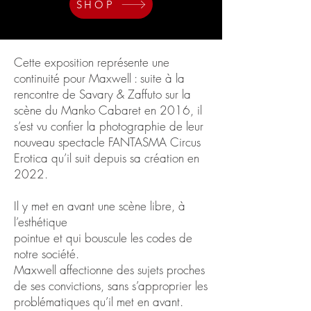
SHOP
Cette exposition représente une
continuité pour Maxwell : suite à la
rencontre de Savary & Zaffuto sur la
scène du Manko Cabaret en 2016, il
s’est vu confier la photographie de leur
nouveau spectacle FANTASMA Circus
Erotica qu’il suit depuis sa création en
2022.
Il y met en avant une scène libre, à
l’esthétique
pointue et qui bouscule les codes de
notre société.
Maxwell affectionne des sujets proches
de ses convictions, sans s’approprier les
problématiques qu’il met en avant.