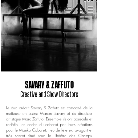
SAVARY & ZAFFUTO
Creative and Show Directors
Le duo créatif Savary & Zaffuto est composé de la
metteuse en scène Manon Savary et du directeur
artistique Marc Zaffuto. Ensemble ils ont bousculé et
redéfini les codes du cabaret par leurs créations
pour le Manko Cabaret, lieu de fête extravagant et
très secret situé sous le Théâtre des Champs-