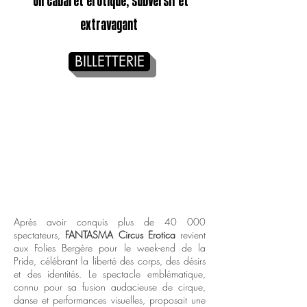
Un cabaret érotique, subversif et
extravagant
BILLETTERIE
Après avoir conquis plus de 40 000
spectateurs,
FANTASMA Circus Erotica
revient
aux Folies Bergère pour le week-end de la
Pride, célébrant la liberté des corps, des désirs
et des identités. Le spectacle emblématique,
connu pour sa fusion audacieuse de cirque,
danse et performances visuelles, proposait une