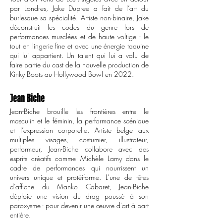
par Londres, Jake Dupree a fait de l’art du
burlesque sa spécialité. Artiste non-binaire, Jake
déconstruit les codes du genre lors de
performances musclées et de haute voltige - le
tout en lingerie fine et avec une énergie taquine
qui lui appartient. Un talent qui lui a valu de
faire partie du cast de la nouvelle production de
Kinky Boots au Hollywood Bowl en 2022.
Jean Biche
Jean-Biche brouille les frontières entre le
masculin et le féminin, la performance scénique
et l’expression corporelle. Artiste belge aux
multiples visages, costumier, illustrateur,
performeur, Jean-Biche collabore avec des
esprits créatifs comme Michèle Lamy dans le
cadre de performances qui nourrissent un
univers unique et protéiforme. L’une de têtes
d’affiche du Manko Cabaret, Jean-Biche
déploie une vision du drag poussé à son
paroxysme - pour devenir une œuvre d'art à part
entière.