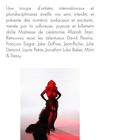
Une troupe d'artistes internationaux et
pluridisciplinaires éveille vos sens interdits et
présente des numéros audacieux et excitants,
menée par la sulfureuse, joyeuse et follement
drôle Maîtresse de cérémonie Allanah Starr.
Retrouvez aussi les talentueux David Pereira,
François Sagat, Jake DuPree, Jean-Biche, Julie
Demont, Laure Petrie, Jonathon Luke Baker, Mimi
& Stessy.