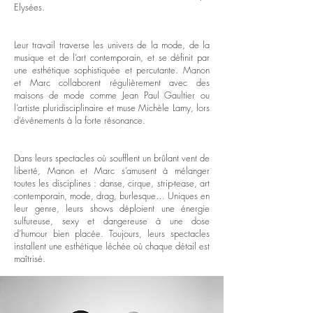
Elysées.
Leur travail traverse les univers de la mode, de la
musique et de l’art contemporain, et se définit par
une esthétique sophistiquée et percutante. Manon
et Marc collaborent régulièrement avec des
maisons de mode comme Jean Paul Gaultier ou
l’artiste pluridisciplinaire et muse Michèle Lamy, lors
d’événements à la forte résonance.
Dans leurs spectacles où soufflent un brûlant vent de
liberté, Manon et Marc s’amusent à mélanger
toutes les disciplines : danse, cirque, strip-tease, art
contemporain, mode, drag, burlesque… Uniques en
leur genre, leurs shows déploient une énergie
sulfureuse, sexy et dangereuse à une dose
d’humour bien placée. Toujours, leurs spectacles
installent une esthétique léchée où chaque détail est
maîtrisé.